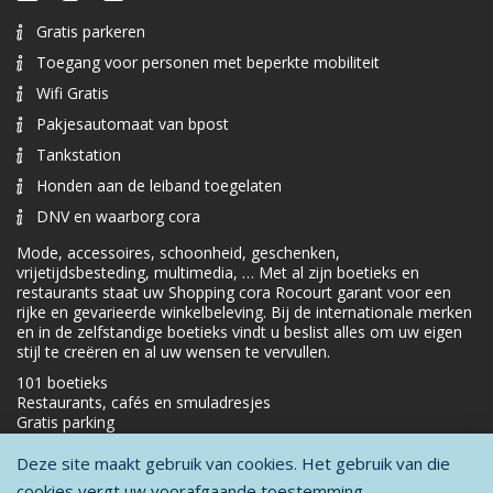
Gratis parkeren
Toegang voor personen met beperkte mobiliteit
Wifi Gratis
Pakjesautomaat van bpost
Tankstation
Honden aan de leiband toegelaten
DNV en waarborg cora
Mode, accessoires, schoonheid, geschenken,
vrijetijdsbesteding, multimedia, … Met al zijn boetieks en
restaurants staat uw Shopping cora Rocourt garant voor een
rijke en gevarieerde winkelbeleving. Bij de internationale merken
en in de zelfstandige boetieks vindt u beslist alles om uw eigen
stijl te creëren en al uw wensen te vervullen.
101 boetieks
Restaurants, cafés en smuladresjes
Gratis parking
Deze site maakt gebruik van cookies. Het gebruik van die
cookies vergt uw voorafgaande toestemming.