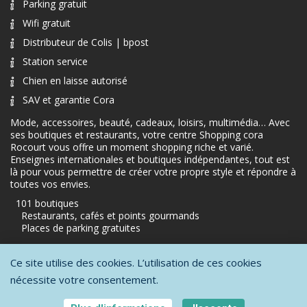
Parking gratuit
Wifi gratuit
Distributeur de Colis | bpost
Station service
Chien en laisse autorisé
SAV et garantie Cora
Mode, accessoires, beauté, cadeaux, loisirs, multimédia… Avec
ses boutiques et restaurants, votre centre Shopping cora
Rocourt vous offre un moment shopping riche et varié.
Enseignes internationales et boutiques indépendantes, tout est
là pour vous permettre de créer votre propre style et répondre à
toutes vos envies.
101 boutiques
Restaurants, cafés et points gourmands
Places de parking gratuites
Ce site utilise des cookies. L’utilisation de ces cookies
Protection de la vie privée
-
Conditions générales d'utilisation
-
Mentions
nécessite votre consentement.
légales
Copyright © 2026 - All Rights Reserved - A website by
Orange Business