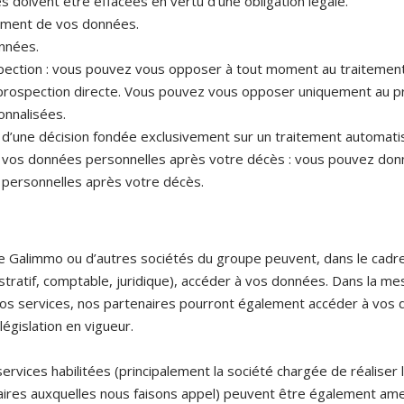
doivent être effacées en vertu d’une obligation légale.
itement de vos données.
onnées.
ospection : vous pouvez vous opposer à tout moment au traiteme
prospection directe. Vous pouvez vous opposer uniquement au pro
onnalisées.
et d’une décision fondée exclusivement sur un traitement automati
e vos données personnelles après votre décès : vous pouvez donne
personnelles après votre décès.
de Galimmo ou d’autres sociétés du groupe peuvent, dans le cadre
tratif, comptable, juridique), accéder à vos données. Dans la me
 nos services, nos partenaires pourront également accéder à vos
législation en vigueur.
ervices habilitées (principalement la société chargée de réaliser
itaires auxquelles nous faisons appel) peuvent être également am