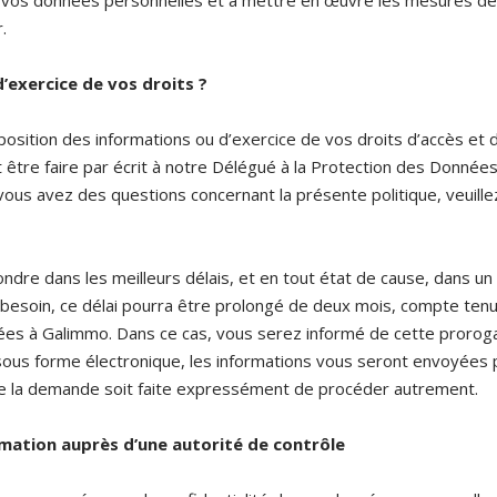
vos données personnelles et à mettre en œuvre les mesures de 
.
d’exercice de vos droits ?
sition des informations ou d’exercice de vos droits d’accès et de
 être faire par écrit à notre Délégué à la Protection des Données 
 vous avez des questions concernant la présente politique, veuill
dre dans les meilleurs délais, et en tout état de cause, dans un
 besoin, ce délai pourra être prolongé de deux mois, compte tenu
 à Galimmo. Dans ce cas, vous serez informé de cette prorogat
ous forme électronique, les informations vous seront envoyées p
ue la demande soit faite expressément de procéder autrement.
amation auprès d’une autorité de contrôle