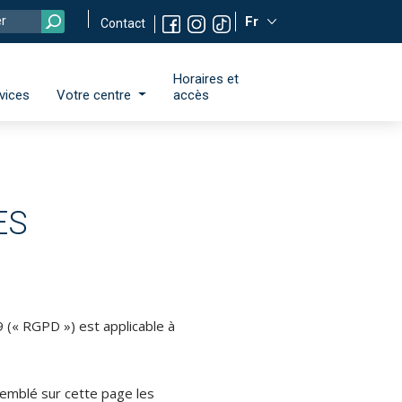
Fr
Contact
Horaires et
vices
Votre centre
accès
ES
 (« RGPD ») est applicable à
semblé sur cette page les