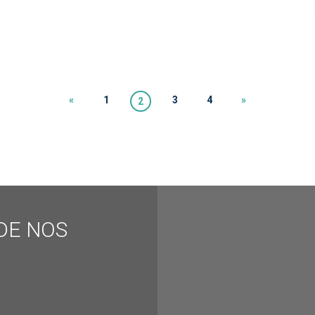
«
1
3
4
»
2
DE NOS