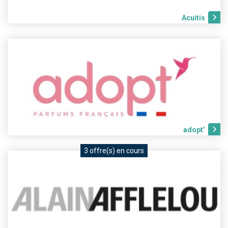
Acuitis
adopt’
3 offre(s) en cours