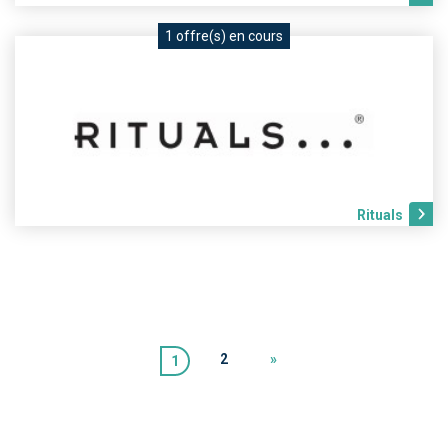
1 offre(s) en cours
Rituals
2
»
1