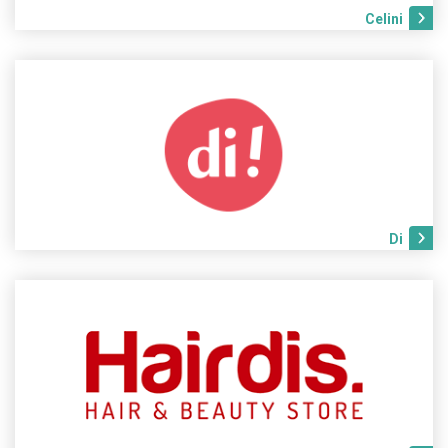
Celini
Di