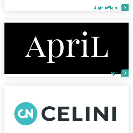
Alain Afflelou
April